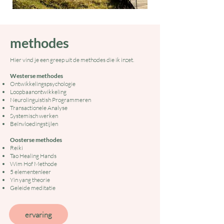
methodes
Hier vind je een greep uit de methodes die ik inzet.
Westerse methodes
Ontwikkelingspsychologie
Loopbaanontwikkeling
Neurolinguistish Programmeren
Transactionele Analyse
Systemisch werken
Beïnvloedingstijlen
Oosterse methodes
Reiki
Tao Healing Hands
Wim Hof Methode
5 elementenleer
Yin yang theorie
Geleide meditatie
ervaring