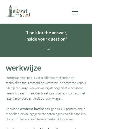
"Look for the answer,
inside your question"
Rumi
werkwijze
In mijn aanpak pas ik verschillende methoden en
technieken toe, gestoeld op westerse- en oosterse kennis.
Mijn jarenlange werkervaring als organisatie adviseur
neem ik daarin mee. Centraal staat dat je, in contact met
jezelf, antwoorden vindt op jouw vragen.
Vanuit de
westerse invalshoek
gebruik ik professionele
modellen, ervaringsgerichte oefeningen en rollenspellen,
die ook in het werkende leven gebruikt worden.