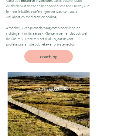
Vanuit de
oosterse invalshoek
pas ik eeuwenoude
wijsheden uit de tao en het boeddhisme toe. Hierbij kun
je meer intuïtieve oefeningen verwachten, zoals
visualisaties, meditatie en healing.
Afhankelijk van je coachvraag combineer ik beide
richtingen in mijn aanpak. Klanten noemen dat ook wel
de ‘Sas-mix’. Deze mix zet ik al 15 jaar in voor
professionals in de publieke- en private sector.
coaching